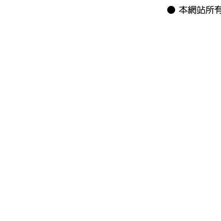
鑫葳工作室 鑫威 鑫葳有限公司 封蠟章 蠟封章 封臘章 Sealing
火漆印 火漆蜡 蠟粒 蠟磚 臘條 艾絨印泥 封蠟章 封蠟之家 大
CDN Home of sealing wax 羅蕙芬 陳來發 銅印 結婚賀禮 
蠟封印章 印章 銅印章 銅章 十二星座 十二生肖 百家姓