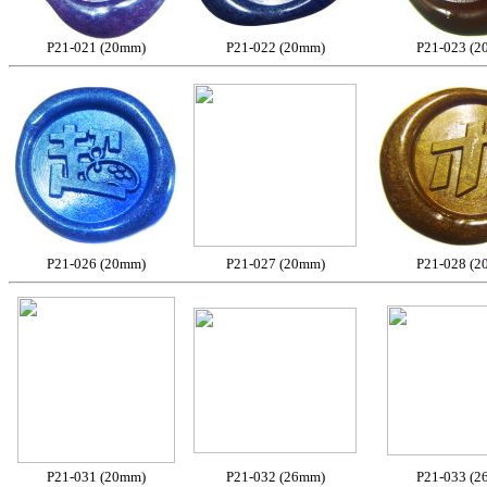
P21-021 (20mm)
P21-022 (20mm)
P21-023 (2
P21-026 (20mm)
P21-027 (20mm)
P21-028 (2
P21-031 (20mm)
P21-032 (26mm)
P21-033 (2