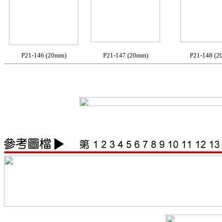
P21-146 (20mm)
P21-147 (20mm)
P21-148 (2