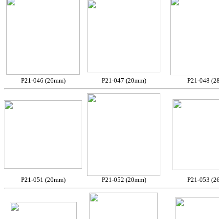
P21-046 (26mm)
P21-047 (20mm)
P21-048 (2
P21-051 (20mm)
P21-052 (20mm)
P21-053 (2